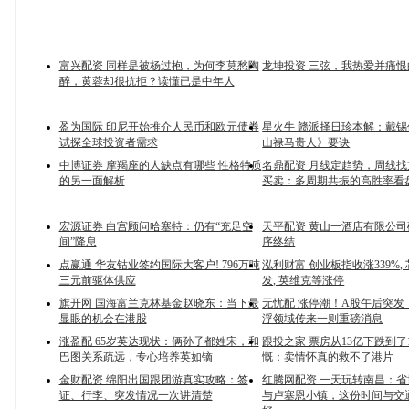
富兴配资 同样是被杨过抱，为何李莫愁陶
龙坤投资 三弦，我热爱并痛恨
醉，黄蓉却很抗拒？读懂已是中年人
盈为国际 印尼开始推介人民币和欧元债券
星火牛 赣派择日珍本解：戴
试探全球投资者需求
山禄马贵人》要诀
中博证券 摩羯座的人缺点有哪些 性格特质
名鼎配资 月线定趋势，周线找
的另一面解析
买卖：多周期共振的高胜率看
宏源证券 白宫顾问哈塞特：仍有“充足空
天平配资 黄山一酒店有限公
间”降息
序终结
点赢通 华友钴业签约国际大客户! 796万吨
泓利财富 创业板指收涨339%,
三元前驱体供应
发, 英维克等涨停
旗开网 国海富兰克林基金赵晓东：当下最
无忧配 涨停潮！A股午后突发
显眼的机会在港股
浮领域传来一则重磅消息
涨盈配 65岁英达现状：俩孙子都姓宋，和
跟投之家 票房从13亿下跌到了
巴图关系疏远，专心培养英如镝
慨：卖情怀真的救不了港片
金财配资 绵阳出国跟团游真实攻略：签
红腾网配资 一天玩转南昌：
证、行李、突发情况一次讲清楚
与卢塞恩小镇，这份时间与交