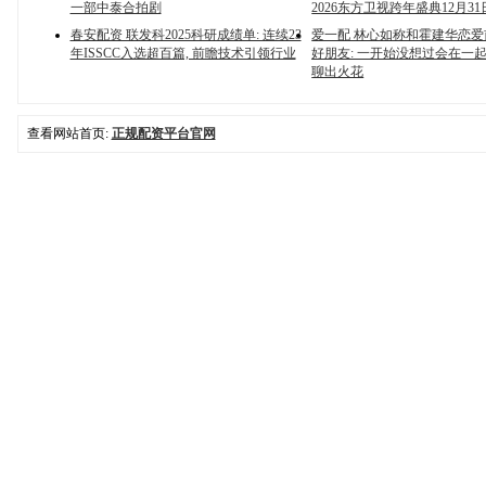
一部中泰合拍剧
2026东方卫视跨年盛典12月3
春安配资 联发科2025科研成绩单: 连续23
爱一配 林心如称和霍建华恋爱
年ISSCC入选超百篇, 前瞻技术引领行业
好朋友: 一开始没想过会在一起
聊出火花
查看网站首页:
正规配资平台官网