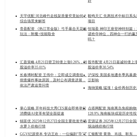
好
天宇优配 河北峰竹走线架质量究竟如何？
毅鸣天汇 先惠技术中标日系
综合场景来解答
项目
贵盈配资 《热江赏金版》弓手暴击天花板
恒瑞盈 神印王座登神特别篇
玩法：附魔+技能取舍
谴抢夺神位，四神合一打的赢
吗？
汇盈策略 4月21日密卫转债上涨0.26%，转
股市配资 4月21日嘉诚转债上涨
股溢价率35.01%
股溢价率30.54%
长春博时配资 王伟中：立即成立调查组，
沪深投 美国多地遭冬季风暴袭
彻查爆炸事故原因，及时公布调查进展，
泛影响
依法严肃追责问责
海纳策略 猛涨！金价再创历史
掌心策略 开年科技大秀CES展会即将举行
点搭网配资 海南离岛免税购
消费级AI变革有望全面提速
128.9% 海南板块或迎历史性
锦富优 2025年12月27日全国主要批发市场
宏源证券 2025年12月27日
水萝卜价格行情
场油桃价格行情
GGV纪源资本 专访王欢：一位编剧“导”了
汇银配资 黄渤、肖战、靳东