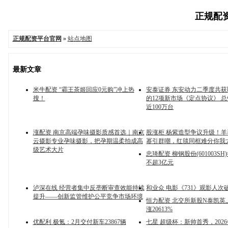
正规配资
正规配资平台官网
»
站点地图
最新文章
米牛配资 “霸王茶姬回应0元购”冲上热
安泰证券 东安动力二季度共获
搜！
的12项新市场《定点协议》 
近100万台
涨配资 南京高端孕味摄影质感首选｜南京
股涨柜 杨紫造型争议升级！
云摄影专业孕味摄影，把孕期温柔拍成高
幂引群嘲，红毯同框难分你我
级艺术大片
忠琦配资 柳钢股份(601003S
不超3亿元
泸深在线 经营者集中反垄断审查效能持续
和业众 电影《731》观影人次破
提升——创新监管维护公平竞争市场环境
恒力配资 北交所新股N泰凯英
涨20613%
优配利 极氪：2月交付新车23867辆
七星 超级杯：新帅首秀，202