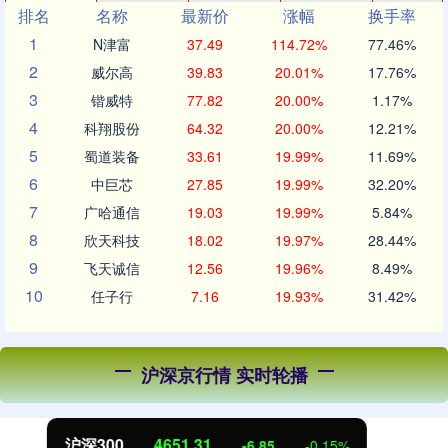
排名
名称
最新价
涨幅
换手率
1
N津富
37.49
114.72%
77.46%
2
威尔高
39.83
20.01%
17.76%
3
锴威特
77.82
20.00%
1.17%
4
科翔股份
64.32
20.00%
12.21%
5
蜀道装备
33.61
19.99%
11.69%
6
中巨芯
27.85
19.99%
32.20%
7
广哈通信
19.03
19.99%
5.84%
8
欣天科技
18.02
19.97%
28.44%
9
飞天诚信
12.56
19.96%
8.49%
10
任子行
7.16
19.93%
31.42%
沪深京行情 实时轮播
北证50
1122.88
3.42
0.30%