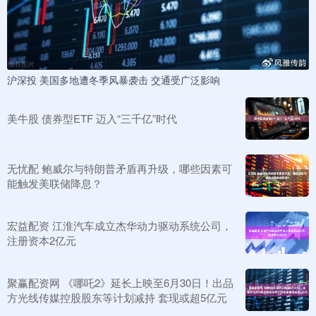
沪深投 美国多地遭冬季风暴袭击 交通受广泛影响
美牛股 债券型ETF 迈入“三千亿”时代
无忧配 鲍威尔与特朗普矛盾再升级，哪些因素可
能触发美联储降息？
宏益配资 江淮汽车成立杰华动力驱动系统公司，
注册资本2亿元
聚赢配资网 《哪吒2》延长上映至6月30日！出品
方光线传媒控股股东等计划减持 套现或超5亿元