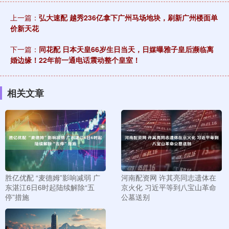
上一篇：
弘大速配 越秀236亿拿下广州马场地块，刷新广州楼面单
价新天花
下一篇：
同花配 日本天皇66岁生日当天，日媒曝雅子皇后濒临离
婚边缘！22年前一通电话震动整个皇室！
相关文章
胜亿优配 “麦德姆”影响减弱 广
河南配资网 许其亮同志遗体在
东湛江6日6时起陆续解除“五
京火化 习近平等到八宝山革命
停”措施
公墓送别