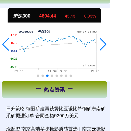
沪深300
4694.44
北
43.13
0.93%
热点资讯
日升策略 铜冠矿建再获赞比亚谦比希铜矿东南矿
采矿掘进订单 合同金额9200万美元
涨配资 南京高端孕味摄影质感首选｜南京云摄影