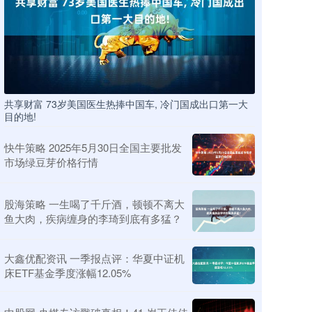
共享财富 73岁美国医生热捧中国车, 冷门国成出口第一大
目的地!
快牛策略 2025年5月30日全国主要批发
市场绿豆芽价格行情
股海策略 一生喝了千斤酒，顿顿不离大
鱼大肉，疾病缠身的李琦到底有多猛？
大鑫优配资讯 一季报点评：华夏中证机
床ETF基金季度涨幅12.05%