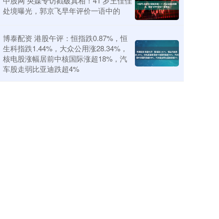
中股网 央媒专访戳破真相！41 岁王佳佳
处境曝光，郭京飞早年评价一语中的
博泰配资 港股午评：恒指跌0.87%，恒
生科指跌1.44%，大众公用涨28.34%，
核电股涨幅居前中核国际涨超18%，汽
车股走弱比亚迪跌超4%