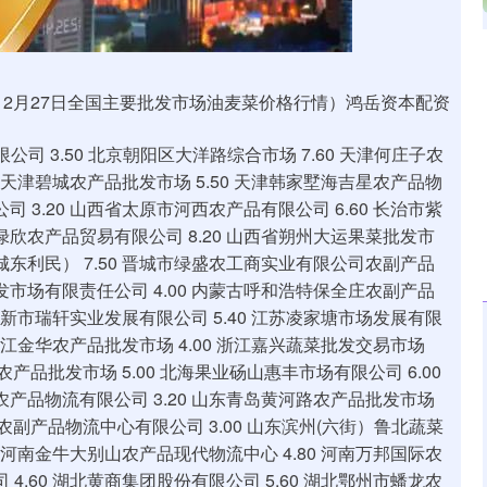
深证成指
14311.01
02%
200.89
1.42%
年12月27日全国主要批发市场油麦菜价格行情）鸿岳资本配资
司 3.50 北京朝阳区大洋路综合市场 7.60 天津何庄子农
60 天津碧城农产品批发市场 5.50 天津韩家墅海吉星农产品物
司 3.20 山西省太原市河西农产品有限公司 6.60 长治市紫
绿欣农产品贸易有限公司 8.20 山西省朔州大运果菜批发市
城东利民） 7.50 晋城市绿盛农工商实业有限公司农副产品
发市场有限责任公司 4.00 内蒙古呼和浩特保全庄农副产品
0 阜新市瑞轩实业发展有限公司 5.40 江苏凌家塘市场发展有限
 浙江金华农产品批发市场 4.00 浙江嘉兴蔬菜批发交易市场
堆农产品批发市场 5.00 北海果业砀山惠丰市场有限公司 6.00
农产品物流有限公司 3.20 山东青岛黄河路农产品批发市场
州市农副产品物流中心有限公司 3.00 山东滨州(六街）鲁北蔬菜
16 河南金牛大别山农产品现代物流中心 4.80 河南万邦国际农
 4.60 湖北黄商集团股份有限公司 5.60 湖北鄂州市蟠龙农