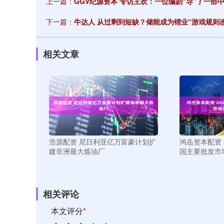
上一篇：
GGV纪源资本 专访王欢：一位编剧“导”了一部
下一篇：
牛达人 从过剩到短缺？储能成为锂业“游戏规则改
相关文章
浩源配资 尼日利亚亿万富豪计划扩
鸿岳资本配资 2
建非洲最大炼油厂
国主要批发市
相关评论
本文评分
*