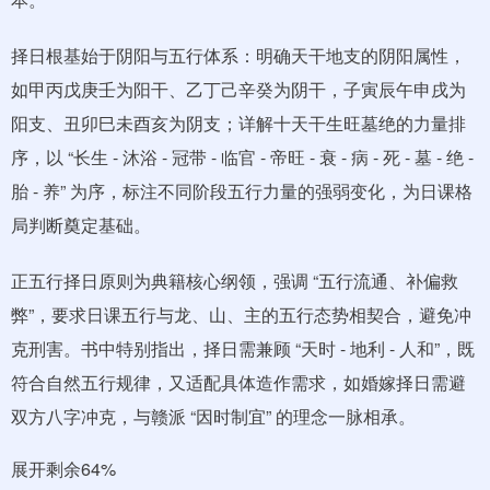
择日根基始于阴阳与五行体系：明确天干地支的阴阳属性，
如甲丙戊庚壬为阳干、乙丁己辛癸为阴干，子寅辰午申戌为
阳支、丑卯巳未酉亥为阴支；详解十天干生旺墓绝的力量排
序，以 “长生 - 沐浴 - 冠带 - 临官 - 帝旺 - 衰 - 病 - 死 - 墓 - 绝 -
胎 - 养” 为序，标注不同阶段五行力量的强弱变化，为日课格
局判断奠定基础。
正五行择日原则为典籍核心纲领，强调 “五行流通、补偏救
弊”，要求日课五行与龙、山、主的五行态势相契合，避免冲
克刑害。书中特别指出，择日需兼顾 “天时 - 地利 - 人和”，既
符合自然五行规律，又适配具体造作需求，如婚嫁择日需避
双方八字冲克，与赣派 “因时制宜” 的理念一脉相承。
展开剩余64%