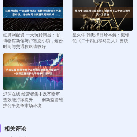
红腾网配资 一天玩转南昌：省
星火牛 赣派择日珍本解：戴锡
博物馆新馆与卢塞恩小镇，这份
伦《二十四山禄马贵人》要诀
时间与交通攻略请收好
泸深在线 经营者集中反垄断审
查效能持续提升——创新监管维
护公平竞争市场环境
相关评论