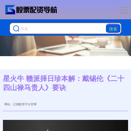
搜索
星火牛 赣派择日珍本解：戴锡伦《二十
四山禄马贵人》要诀
网站：正规配资平台官网