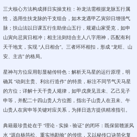
三大核心方法构成择日实操支柱：补龙法需根据龙脉五行属
性，选用生扶龙脉的干支组合，如木龙遇甲乙寅卯日增强气
脉；扶山法以日课五行生助坐山五行，规避山家受克，如申
山寅向忌寅日相冲；相主法则结合主人八字用神，匹配有利
天干地支，实现 “人日相合”。三者环环相扣，形成 “龙旺、山
安、主吉” 的格局。
星神与方位应用彰显秘传特色：解析天马星的运行原理，明
确其 “动则主贵、利出行造作” 的特质，标注不同节气天马星
的方位；详解十天干贵人规律，如甲戊庚见丑未、乙己见子
申等，并配二十四山贵人方位图，指出子山贵人在丑未、午
山贵人在寅申等关键对应关系，为择日选方提供精准指引。
典籍最珍贵处在于 “理论 - 实操 - 验证” 的闭环：既保留赣派风
水 “源自杨筠松、重实地勘验” 的传统，又以秘传口诀简化复