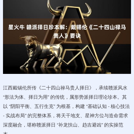
江西戴锡伦所传《二十四山禄马贵人择日》，承续赣派风水
“形法为体、择日为用” 的传统，属形势派择日理论珍本。其
以 “阴阳平衡、五行生克” 为根基，构建 “基础认知 - 核心技法
- 实战布局” 的完整体系，将天干地支、星神方位与造命需求
深度融合，堪称赣派择日 “补龙扶山、趋吉避凶” 的实操范
本。