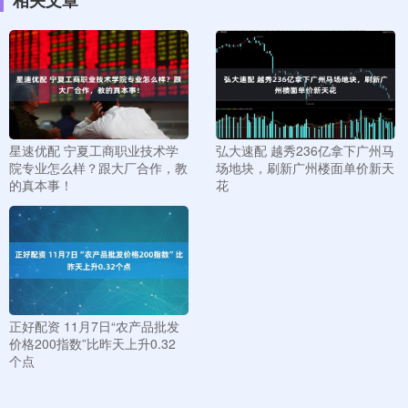
星速优配 宁夏工商职业技术学
弘大速配 越秀236亿拿下广州马
院专业怎么样？跟大厂合作，教
场地块，刷新广州楼面单价新天
的真本事！
花
正好配资 11月7日“农产品批发
价格200指数”比昨天上升0.32
个点