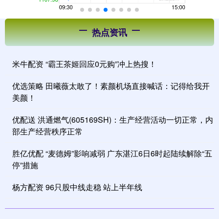
热点资讯
米牛配资 “霸王茶姬回应0元购”冲上热搜！
优选策略 田曦薇太敢了！素颜机场直接喊话：记得给我开
美颜！
优配送 洪通燃气(605169SH)：生产经营活动一切正常，内
部生产经营秩序正常
胜亿优配 “麦德姆”影响减弱 广东湛江6日6时起陆续解除“五
停”措施
杨方配资 96只股中线走稳 站上半年线