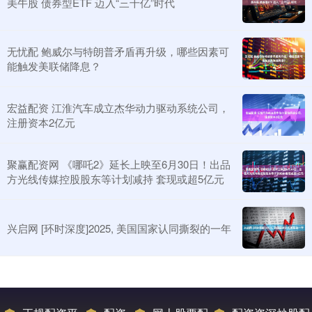
美牛股 债券型ETF 迈入“三千亿”时代
无忧配 鲍威尔与特朗普矛盾再升级，哪些因素可
能触发美联储降息？
宏益配资 江淮汽车成立杰华动力驱动系统公司，
注册资本2亿元
聚赢配资网 《哪吒2》延长上映至6月30日！出品
方光线传媒控股股东等计划减持 套现或超5亿元
兴启网 [环时深度]2025, 美国国家认同撕裂的一年