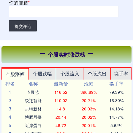
你的邮箱
*
提交评论
个股实时涨跌榜
个股跌幅
个股流入
个股流出
换手率
个股涨幅
排名
名称
最新价
涨幅
换手率
1
N展芯
116.52
396.89%
79.39%
2
锐翔智能
110.02
20.21%
16.80%
3
志特新材
14.8
20.03%
14.18%
4
博腾股份
20.44
20.02%
14.77%
5
近岸蛋白
46.72
20.01%
5.62%