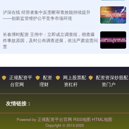
泸深在线 经营者集中反垄断审查效能持续提升
——创新监管维护公平竞争市场环境
长春博时配资 王伟中：立即成立调查组，彻查爆
炸事故原因，及时公布调查进展，依法严肃追责问
责
正规配资平
配资
网上股票配
配资资深炒股配
台官网
理财
资杠杆
资门户
友情链接：
正规配资平台官网
RSS地图
HTML地图
Powered by
Copyright
© 2013-2025