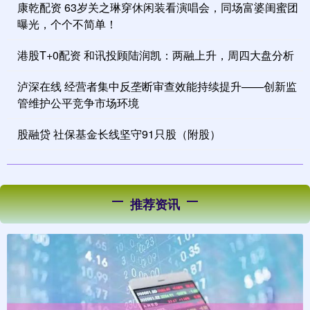
康乾配资 63岁关之琳穿休闲装看演唱会，同场富婆闺蜜团
曝光，个个不简单！
港股T+0配资 和讯投顾陆润凯：两融上升，周四大盘分析
泸深在线 经营者集中反垄断审查效能持续提升——创新监
管维护公平竞争市场环境
股融贷 社保基金长线坚守91只股（附股）
推荐资讯