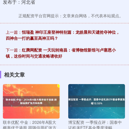
发布于：河北省
正规配资平台官网提示：文章来自网络，不代表本站观点。
上一篇：
恒瑞盈 神印王座登神特别篇：龙皓晨和天谴抢夺神位，
四神合一打的赢至高神王吗？
下一篇：
红腾网配资 一天玩转南昌：省博物馆新馆与卢塞恩小
镇，这份时间与交通攻略请收好
相关文章
联丰优配 中金：2026年A股大
博宝配资 一季报点评：国泰中
概率优于港股 跟随信用扩张方
证机床ETF基金季度涨幅