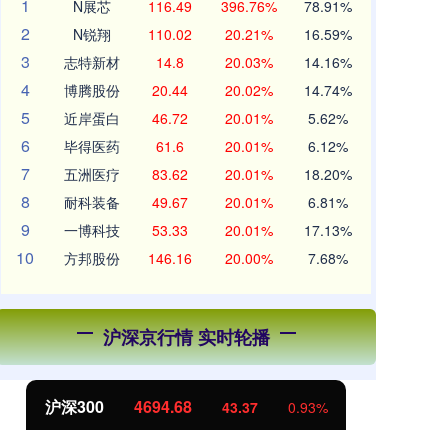
1
N展芯
116.49
396.76%
78.91%
2
N锐翔
110.02
20.21%
16.59%
3
志特新材
14.8
20.03%
14.16%
4
博腾股份
20.44
20.02%
14.74%
5
近岸蛋白
46.72
20.01%
5.62%
6
毕得医药
61.6
20.01%
6.12%
7
五洲医疗
83.62
20.01%
18.20%
8
耐科装备
49.67
20.01%
6.81%
9
一博科技
53.33
20.01%
17.13%
10
方邦股份
146.16
20.00%
7.68%
沪深京行情 实时轮播
沪深300
4694.68
北
43.37
0.93%