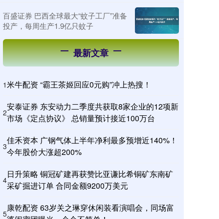
百盛证券 巴西全球最大“蚊子工厂”准备
投产，每周生产1.9亿只蚊子
最新文章
米牛配资 “霸王茶姬回应0元购”冲上热搜！
1
安泰证券 东安动力二季度共获取8家企业的12项新
2
市场《定点协议》 总销量预计接近100万台
佳禾资本 广钢气体上半年净利最多预增近140%！
3
今年股价大涨超200%
日升策略 铜冠矿建再获赞比亚谦比希铜矿东南矿
4
采矿掘进订单 合同金额9200万美元
康乾配资 63岁关之琳穿休闲装看演唱会，同场富
5