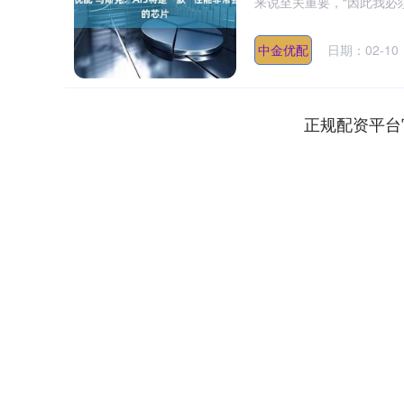
来说至关重要，“因此我必须
中金优配
日期：02-10
正规配资平台
上证指数
3940.93
.80
2.12%
40.58
1.