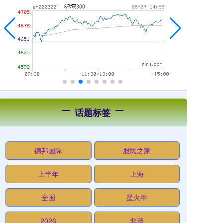
话题标签
德邦国际
股民之家
上半年
上海
全国
星火牛
2026
非遗