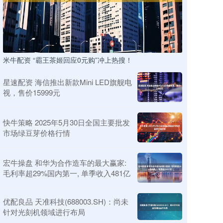
米牛配资 “霸王茶姬回应0元购”冲上热搜！
星速配资 海信推出新款Mini LED旗舰电
视，售价15999元
快牛策略 2025年5月30日全国主要批发
市场绿豆芽价格行情
宏牛操盘 和华为合作造车的最大赢家:
毛利率超29%国内第一, 单季收入481亿
优配良品 天准科技(688003.SH)：尚未
针对光刻机领域进行布局