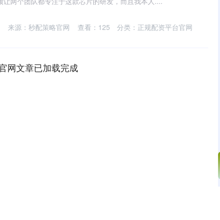
让两个团队都专注于这款芯片的研发，而且我本人....
来源：秒配策略官网
查看：
125
分类：
正规配资平台官网
官网文章已加载完成
深证成指
14308.14
04%
198.02
1.40%