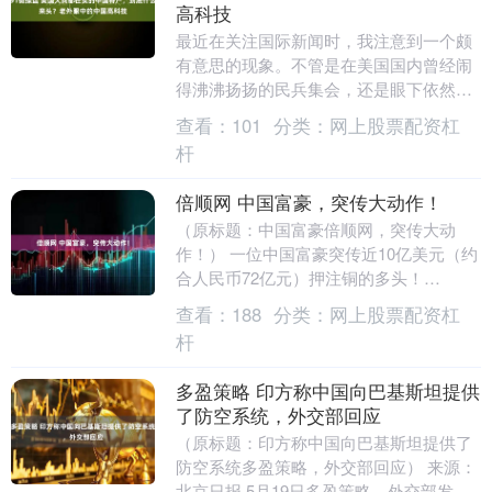
高科技
最近在关注国际新闻时，我注意到一个颇
有意思的现象。不管是在美国国内曾经闹
得沸沸扬扬的民兵集会，还是眼下依然胶
着的东欧前线，那些全副武装的士兵或者
查看：
101
分类：
网上股票配资杠
准军事人员，胸前....
杆
倍顺网 中国富豪，突传大动作！
（原标题：中国富豪倍顺网，突传大动
作！） 一位中国富豪突传近10亿美元（约
合人民币72亿元）押注铜的多头！
“5·19”是一个诞生传奇的日子。彭博社周一
查看：
188
分类：
网上股票配资杠
（5月1....
杆
多盈策略 印方称中国向巴基斯坦提供
了防空系统，外交部回应
（原标题：印方称中国向巴基斯坦提供了
防空系统多盈策略，外交部回应） 来源：
北京日报 5月19日多盈策略，外交部发言