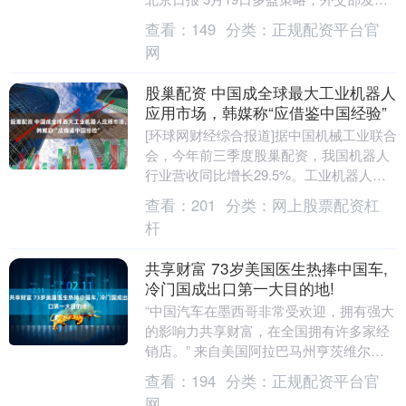
人毛宁主持例行记者会。 有记者提问，印
查看：
149
分类：
正规配资平台官
度军方表....
网
股巢配资 中国成全球最大工业机器人
应用市场，韩媒称“应借鉴中国经验”
[环球网财经综合报道]据中国机械工业联合
会，今年前三季度股巢配资，我国机器人
行业营收同比增长29.5%。工业机器人产
量达59.5万台，服务机器人产量达1350
查看：
201
分类：
网上股票配资杠
万....
杆
共享财富 73岁美国医生热捧中国车,
冷门国成出口第一大目的地!
“中国汽车在墨西哥非常受欢迎，拥有强大
的影响力共享财富，在全国拥有许多家经
销店。” 来自美国阿拉巴马州亨茨维尔
(Huntsville)的73岁退休放射科医生约翰....
查看：
194
分类：
正规配资平台官
网