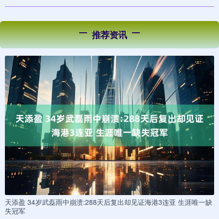
推荐资讯
天添盈 34岁武磊雨中崩溃:288天后复出却见证海港3连亚 生涯唯一缺
失冠军