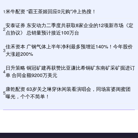
米牛配资 “霸王茶姬回应0元购”冲上热搜！
1
安泰证券 东安动力二季度共获取8家企业的12项新市场《定
2
点协议》 总销量预计接近100万台
佳禾资本 广钢气体上半年净利最多预增近140%！今年股价
3
大涨超200%
日升策略 铜冠矿建再获赞比亚谦比希铜矿东南矿采矿掘进订
4
单 合同金额9200万美元
康乾配资 63岁关之琳穿休闲装看演唱会，同场富婆闺蜜团
5
曝光，个个不简单！