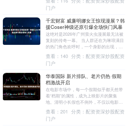
查看：
116
分类：
配资资深炒股配资
门户
千宏财富 威廉明娜女王惊现漫展？韩
援Coser神级还原引爆全场快门风暴
这绝对是2026年广州萤火虫漫展最无法被
复刻的传奇一幕。 当人群还在为琳琅满目
的热门角色欢呼时，一个身影的出现，让
整个展馆的喧嚣瞬间凝固了半秒。紧接
查看：
140
分类：
配资资深炒股配资
着，是此起彼....
门户
华泰国际 新片排队、老片仍热 假期
档激战开启
在电影市场中，每一个假期似乎都天然带
着“档期”的属性，成为上映影片的聚集
地。清明小长假也不例外，不仅以电影
《我的姐姐》为首的10部新片正排队等待
查看：
201
分类：
配资资深炒股配资
着上映，此前已登....
门户