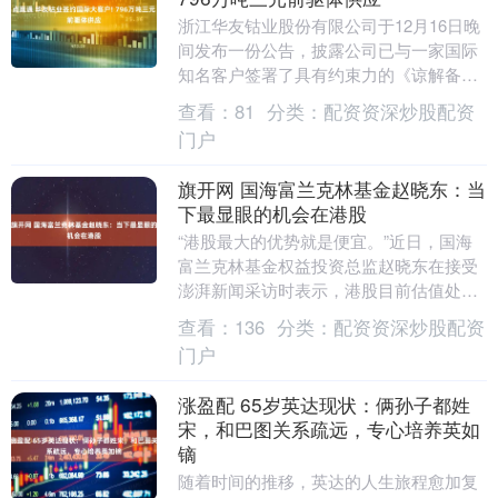
浙江华友钴业股份有限公司于12月16日晚
间发布一份公告，披露公司已与一家国际
知名客户签署了具有约束力的《谅解备忘
录》。 根据该备忘录的约定，在协议有效
查看：
81
分类：
配资资深炒股配资
期内，华友....
门户
旗开网 国海富兰克林基金赵晓东：当
下最显眼的机会在港股
“港股最大的优势就是便宜。”近日，国海
富兰克林基金权益投资总监赵晓东在接受
澎湃新闻采访时表示，港股目前估值处于
低位，且大部分大企业注重股东回报，在
查看：
136
分类：
配资资深炒股配资
分红、回购方面....
门户
涨盈配 65岁英达现状：俩孙子都姓
宋，和巴图关系疏远，专心培养英如
镝
随着时间的推移，英达的人生旅程愈加复