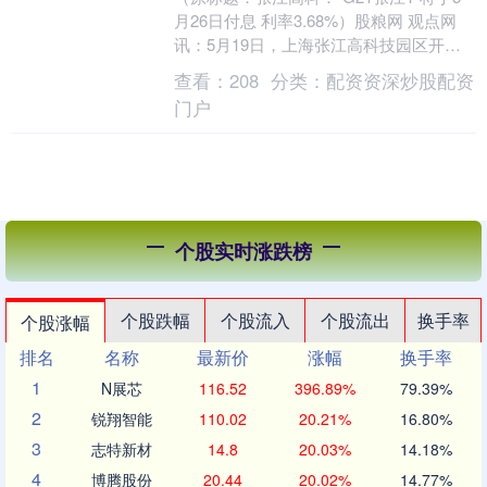
月26日付息 利率3.68%）股粮网 观点网
讯：5月19日，上海张江高科技园区开发
股份有限公司发布2025年付息公告，....
查看：
208
分类：
配资资深炒股配资
门户
个股实时涨跌榜
个股跌幅
个股流入
个股流出
换手率
个股涨幅
排名
名称
最新价
涨幅
换手率
1
N展芯
116.52
396.89%
79.39%
2
锐翔智能
110.02
20.21%
16.80%
3
志特新材
14.8
20.03%
14.18%
4
博腾股份
20.44
20.02%
14.77%