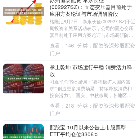
(002927SZ)：固态变压器目前处于
应用方案论证与市场调研阶段
格隆汇8月7日丨泰永长征(002927.SZ)于近
期投资者关系活动表示，公司的固态变压
器目前处于应用方案论证与市场调研阶
段，移相变压器在研发样机阶段。固态变
查看：
146
分类：
配资资深炒股配资
压器....
门户
掌上乾坤 市场运行平稳 消费活力释
放
习近平总书记强调：“要积极扩大国内需
求”“创造更多消费场景，持续释放消费和
投资潜力”。 国庆、中秋假期，各地区各
部门通过政策支持和创新服务激发消费潜
查看：
218
分类：
配资资深炒股配资
力，全国消费....
门户
配股宝 10月以来公告上市股票型
ETF平均仓位3306%