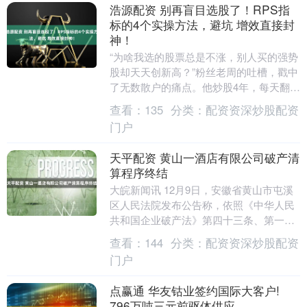
浩源配资 别再盲目选股了！RPS指
标的4个实操方法，避坑 增效直接封
神！
“为啥我选的股票总是不涨，别人买的强势
股却天天创新高？”粉丝老周的吐槽，戳中
了无数散户的痛点。他炒股4年，每天翻遍
行情软件，盯着K线图看半天，选出来的
查看：
135
分类：
配资资深炒股配资
股票不是横....
门户
天平配资 黄山一酒店有限公司破产清
算程序终结
大皖新闻讯 12月9日，安徽省黄山市屯溪
区人民法院发布公告称，依照《中华人民
共和国企业破产法》第四十三条、第一百
零七条规定，该院于2025年12月8日裁定
查看：
144
分类：
配资资深炒股配资
宣告黄....
门户
点赢通 华友钴业签约国际大客户!
796万吨三元前驱体供应