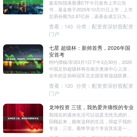
嘉实恒指港股通ETF今日发布上市公告
书，基金将于2025年10月31日上市，上市
交易份额为2.87亿份，该基金成立日为
2025年10月22日，截至2025年10....
查看：
143
分类：
配资资深炒股配资
门户
七星 超级杯：新帅首秀，2026年国
安首考
特约撰稿/宋词3月1日下午3点30分，2026
中国足协超级杯将在南京奥体中心上演，
去年的足协杯冠军北京国安将迎战联赛冠
军上海海港。这是国安新帅蒙哥马利上任
查看：
120
分类：
配资资深炒股配资
后的首....
门户
龙坤投资 三弦，我热爱并痛恨的专业
我现在的退休生活可以说是无忧无虑的，
回顾起来，能有这样的生活，得益于我的
专业，三弦。最终学这个专业其实是一次
机缘巧合。 我出生在一个普通的小林业