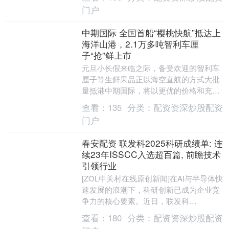
门户
中期国际 全国首船“樱桃快航”抵达上
海洋山港，2.1万多吨智利车厘
子“抢”鲜上市
元旦小长假来临之际，备受欢迎的智利车
厘子等生鲜果品正以海空直航的方式大批
量抵港中期国际，将以更优的价格和充足
的供应丰富民众的果盘子、菜篮子。 今天
查看：
135
分类：
配资资深炒股配资
16时30分，....
门户
春安配资 联发科2025科研成绩单: 连
续23年ISSCC入选超百篇, 前瞻技术
引领行业
[ZOL中关村在线原创新闻]在AI与半导体快
速发展的浪潮下，科研创新已成为企业竞
争力的核心要素。近日，联发科
（MediaTek）发布了其2025年度科研成果
查看：
180
分类：
配资资深炒股配资
速报....