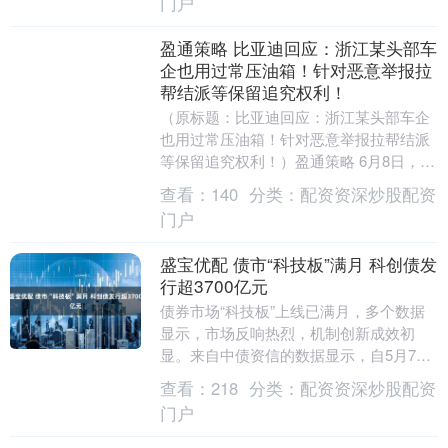
门户
盈通策略 比亚迪回应：浙江某头部车
企也用过常压油箱！针对恶意举报拉
帮结派等保留追究权利！
（原标题：比亚迪回应：浙江某头部车企
也用过常压油箱！针对恶意举报拉帮结派
等保留追究权利！）盈通策略 6月8日，比
亚迪集团品牌及公关处总经理李云飞发文
查看：
140
分类：
配资资深炒股配资
回应"常压油....
门户
盛宝优配 债市“科技板”满月 科创债发
行超3700亿元
债券市场“科技板”上线已满月，多个数据
显示，市场反响热烈，机制创新成效初
显。来自中债资信的数据显示，自5月7日
起至6月5日，包含银行间和交易所在内，
查看：
218
分类：
配资资深炒股配资
全市场累计已....
门户