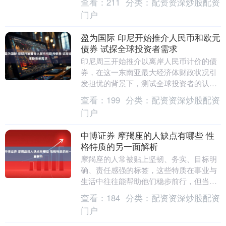
查看：
211
分类：
配资资深炒股配资
局。那个时候，女....
门户
盈为国际 印尼开始推介人民币和欧元
债券 试探全球投资者需求
印尼周三开始推介以离岸人民币计价的债
券，在这一东南亚最大经济体财政状况引
发担忧的背景下，测试全球投资者的认购
意愿。据知情人士透露，印尼政府计划发
查看：
199
分类：
配资资深炒股配资
行基准规模，期限....
门户
中博证券 摩羯座的人缺点有哪些 性
格特质的另一面解析
摩羯座的人常被贴上坚韧、务实、目标明
确、责任感强的标签，这些特质在事业与
生活中往往能帮助他们稳步前行，但当深
入观察其性格全貌时，也会发现一些在特
查看：
184
分类：
配资资深炒股配资
定情境下显现的缺....
门户