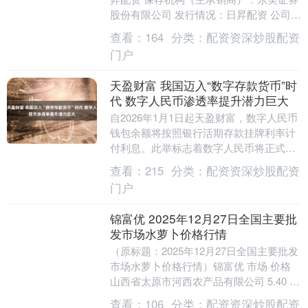
股份有限公司 发行情况：日昇配资 公司简
介： 日昇配资 公司长期专注于医疗健康事
查看：
164
分类：
配资资深炒股配资
业，主....
门户
天盈财富 我国迈入“数字存款货币”时
代 数字人民币渗透率提升潜力巨大
自2026年1月1日起天盈财富，数字人民币
钱包余额将按照银行活期存款挂牌利率计
付利息。此举标志着数字人民币将正式
从“数字现金”时代迈入“数字存款货币”时
查看：
215
分类：
配资资深炒股配资
代。专家....
门户
锦富优 2025年12月27日全国主要批
发市场水萝卜价格行情
（原标题：2025年12月27日全国主要批发
市场水萝卜价格行情）锦富优 市场 价格
山西省太原市河西农产品有限公司 5.40 运
城蔬菜批发市场有限公司 2.40....
查看：
106
分类：
配资资深炒股配资