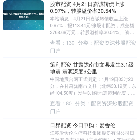
股市配资 4月21日嘉诚转债上涨
0.97%，转股溢价率30.54%
本站消息，4月21日嘉诚转债收盘上涨
0.97%，报118.44元/张股市配资，成交额
3768.68万元，转股溢价率30.54%。 资料
显示，嘉诚转债信用级别为“....
查看：
130
分类：
配资资深炒股配资
门户
策利配资 甘肃陇南市文县发生3.1级
地震 震源深度9公里
中国地震台网正式测定：1月19日03时20
分，在甘肃陇南市文县（北纬33.19度，东
经104.50度）发生3.1级地震策利配资，震
源深度9公里。....
查看：
80
分类：
配资资深炒股配资
门户
日昇配资 今日申购：爱舍伦
江苏爱舍伦医疗科技集团股份有限公司日
昇配资 保荐机构（主承销商）：东吴证券