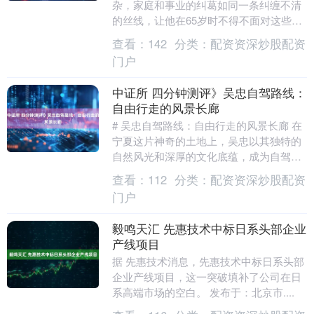
杂，家庭和事业的纠葛如同一条纠缠不清
的丝线，让他在65岁时不得不面对这些年
所有选择所带来的后果。 他的故事不仅是
查看：
142
分类：
配资资深炒股配资
关于一个导演....
门户
中证所 四分钟测评》吴忠自驾路线：
自由行走的风景长廊
# 吴忠自驾路线：自由行走的风景长廊 在
宁夏这片神奇的土地上，吴忠以其独特的
自然风光和深厚的文化底蕴，成为自驾游
爱好者的理想目的地。从黄河岸边到贺兰
查看：
112
分类：
配资资深炒股配资
山麓，一条条....
门户
毅鸣天汇 先惠技术中标日系头部企业
产线项目
据 先惠技术消息，先惠技术中标日系头部
企业产线项目，这一突破填补了公司在日
系高端市场的空白。 发布于：北京市....