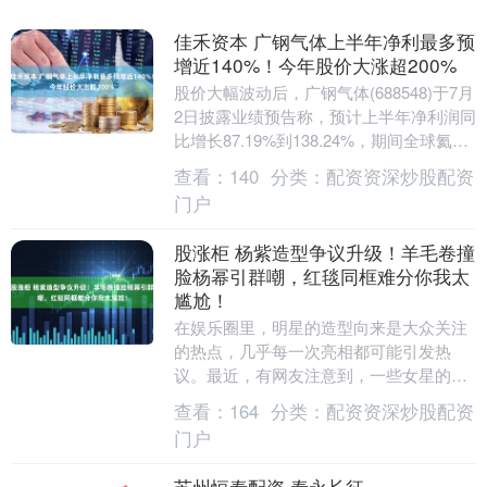
佳禾资本 广钢气体上半年净利最多预
增近140%！今年股价大涨超200%
股价大幅波动后，广钢气体(688548)于7月
2日披露业绩预告称，预计上半年净利润同
比增长87.19%到138.24%，期间全球氦气
价格上涨。 据广钢气体财务部....
查看：
140
分类：
配资资深炒股配资
门户
股涨柜 杨紫造型争议升级！羊毛卷撞
脸杨幂引群嘲，红毯同框难分你我太
尴尬！
在娱乐圈里，明星的造型向来是大众关注
的热点，几乎每一次亮相都可能引发热
议。最近，有网友注意到，一些女星的造
型风格出现了惊人的相似之处，其中关于
查看：
164
分类：
配资资深炒股配资
杨紫造型似乎借鉴了....
门户
苏州恒泰配资 泰永长征