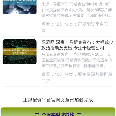
来源：界面新闻 马斯克当地时间1月18日
在社交媒体平台X发文称，解决AI5芯片问
题对特斯拉来说至关重要，“因此我必须让
两个团队都专注于这款芯片的研发，而且
查看：
125
分类：
正规配资平台官
我本人....
网
乐蒙网 深夜！马斯克宣布：大幅减少
政治活动及支出 专注于经营公司
马斯克最新发声。 当地时间5月20日，美
国企业家埃隆·马斯克称仍致力于在五年内
担任特斯拉首席执行官，除非他去世。 此
外，据CNBC报道，马斯克还表示，未来
查看：
150
分类：
配资资深炒股配资
计划 ....
门户
正规配资平台官网文章已加载完成
个股实时涨跌榜