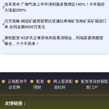
佳禾资本 广钢气体上半年净利最多预增近140%！今年股价
3
大涨超200%
日升策略 铜冠矿建再获赞比亚谦比希铜矿东南矿采矿掘进订
4
单 合同金额9200万美元
康乾配资 63岁关之琳穿休闲装看演唱会，同场富婆闺蜜团
5
曝光，个个不简单！
正规配资平
配资
网上股票配
配资资深炒股配
台官网
理财
资杠杆
资门户
友情链接：