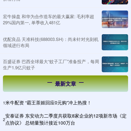
宏牛操盘 和华为合作造车的最大赢家: 毛利率超
29%国内第一, 单季收入481亿
优配良品 天准科技(688003.SH)：尚未针对光刻机
领域进行布局
百盛证券 巴西全球最大“蚊子工厂”准备投产，每周
生产1.9亿只蚊子
最新文章
米牛配资 “霸王茶姬回应0元购”冲上热搜！
1
安泰证券 东安动力二季度共获取8家企业的12项新市场《定
2
点协议》 总销量预计接近100万台