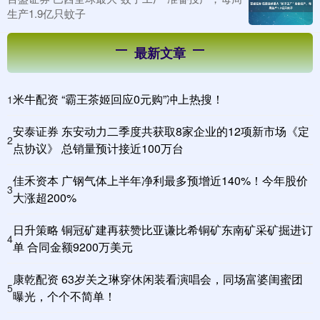
生产1.9亿只蚊子
最新文章
米牛配资 “霸王茶姬回应0元购”冲上热搜！
1
安泰证券 东安动力二季度共获取8家企业的12项新市场《定
2
点协议》 总销量预计接近100万台
佳禾资本 广钢气体上半年净利最多预增近140%！今年股价
3
大涨超200%
日升策略 铜冠矿建再获赞比亚谦比希铜矿东南矿采矿掘进订
4
单 合同金额9200万美元
康乾配资 63岁关之琳穿休闲装看演唱会，同场富婆闺蜜团
5
曝光，个个不简单！