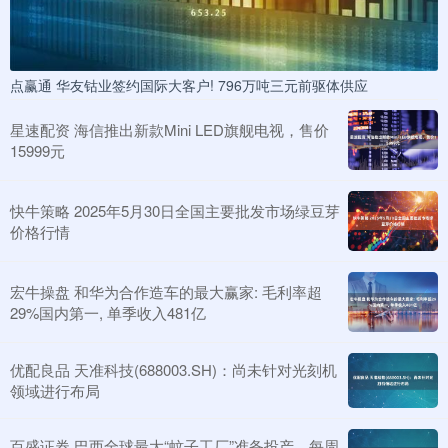
点赢通 华友钴业签约国际大客户! 796万吨三元前驱体供应
星速配资 海信推出新款Mini LED旗舰电视，售价
15999元
快牛策略 2025年5月30日全国主要批发市场绿豆芽
价格行情
宏牛操盘 和华为合作造车的最大赢家: 毛利率超
29%国内第一, 单季收入481亿
优配良品 天准科技(688003.SH)：尚未针对光刻机
领域进行布局
百盛证券 巴西全球最大“蚊子工厂”准备投产，每周