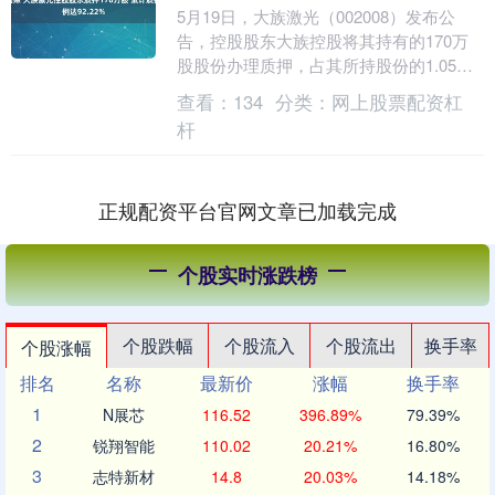
5月19日，大族激光（002008）发布公
告，控股股东大族控股将其持有的170万
股股份办理质押，占其所持股份的1.05%
及公司总股本的0.16%。 截至公告披露....
查看：
134
分类：
网上股票配资杠
杆
正规配资平台官网文章已加载完成
个股实时涨跌榜
个股跌幅
个股流入
个股流出
换手率
个股涨幅
排名
名称
最新价
涨幅
换手率
1
N展芯
116.52
396.89%
79.39%
2
锐翔智能
110.02
20.21%
16.80%
3
志特新材
14.8
20.03%
14.18%