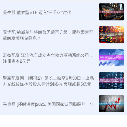
美牛股 债券型ETF 迈入“三千亿”时代
无忧配 鲍威尔与特朗普矛盾再升级，哪些因素可
能触发美联储降息？
宏益配资 江淮汽车成立杰华动力驱动系统公司，
注册资本2亿元
聚赢配资网 《哪吒2》延长上映至6月30日！出品
方光线传媒控股股东等计划减持 套现或超5亿元
兴启网 [环时深度]2025, 美国国家认同撕裂的一年