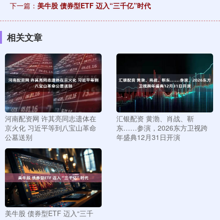
下一篇：
美牛股 债券型ETF 迈入“三千亿”时代
相关文章
河南配资网 许其亮同志遗体在
汇银配资 黄渤、肖战、靳
京火化 习近平等到八宝山革命
东……参演，2026东方卫视跨
公墓送别
年盛典12月31日开演
美牛股 债券型ETF 迈入“三千