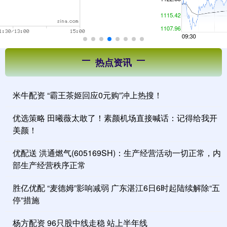
热点资讯
米牛配资 “霸王茶姬回应0元购”冲上热搜！
优选策略 田曦薇太敢了！素颜机场直接喊话：记得给我开
美颜！
优配送 洪通燃气(605169SH)：生产经营活动一切正常，内
部生产经营秩序正常
胜亿优配 “麦德姆”影响减弱 广东湛江6日6时起陆续解除“五
停”措施
杨方配资 96只股中线走稳 站上半年线