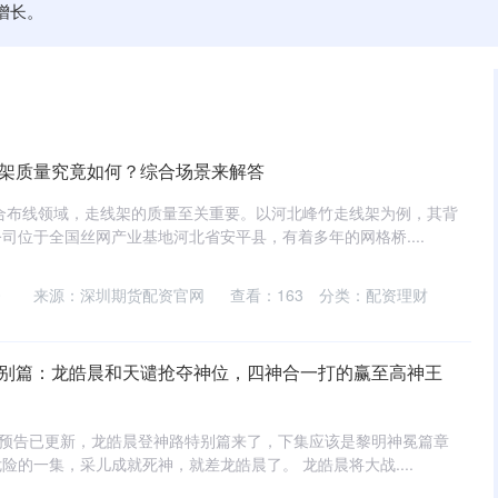
增长。
线架质量究竟如何？综合场景来解答
合布线领域，走线架的质量至关重要。以河北峰竹走线架为例，其背
司位于全国丝网产业基地河北省安平县，有着多年的网格桥....
0
来源：深圳期货配资官网
查看：
163
分类：
配资理财
特别篇：龙皓晨和天谴抢夺神位，四神合一打的赢至高神王
集预告已更新，龙皓晨登神路特别篇来了，下集应该是黎明神冕篇章
险的一集，采儿成就死神，就差龙皓晨了。 龙皓晨将大战....