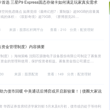
储卡首选 三星P9 Express固态存储卡如何满足玩家真实需求
解空间焦虑痛点 如果觉得《最终幻想7：重制版》超90GB的容量属
的体积：《双影奇境》超70GB、《赛博朋克20....
1
来源：股票杠杆网平台
查看：
210
分类：
配资理财
募集资金管理制度》内容摘要
制度》）海纳策略 沈阳芯源微电子设备股份有限公司制定了募集资
资金的管理和使用，保护投资者权益。募集资金指公司通过....
30
来源：股票配资
查看：
149
分类：
配资理财
助力债市回暖 中美通话后博弈或开启新较量！ | 债圈大家说
资 华西证券首席经济学家刘郁 5月末及6月初，债市或仍处于等待利