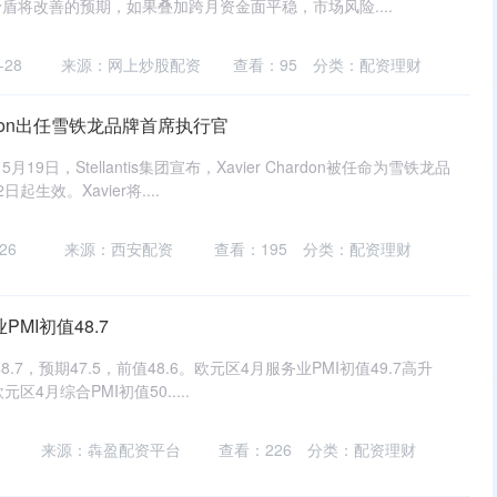
盾将改善的预期，如果叠加跨月资金面平稳，市场风险....
-28
来源：网上炒股配资
查看：
95
分类：
配资理财
hardon出任雪铁龙品牌首席执行官
9日，Stellantis集团宣布，Xavier Chardon被任命为雪铁龙品
生效。Xavier将....
26
来源：西安配资
查看：
195
分类：
配资理财
MI初值48.7
.7，预期47.5，前值48.6。欧元区4月服务业PMI初值49.7高升
区4月综合PMI初值50.....
来源：犇盈配资平台
查看：
226
分类：
配资理财