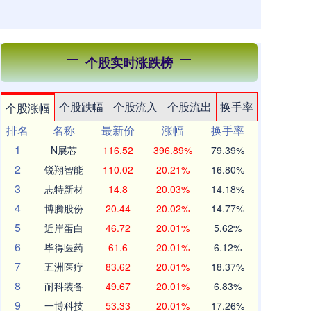
个股实时涨跌榜
个股跌幅
个股流入
个股流出
换手率
个股涨幅
排名
名称
最新价
涨幅
换手率
1
N展芯
116.52
396.89%
79.39%
2
锐翔智能
110.02
20.21%
16.80%
3
志特新材
14.8
20.03%
14.18%
4
博腾股份
20.44
20.02%
14.77%
5
近岸蛋白
46.72
20.01%
5.62%
6
毕得医药
61.6
20.01%
6.12%
7
五洲医疗
83.62
20.01%
18.37%
8
耐科装备
49.67
20.01%
6.83%
9
一博科技
53.33
20.01%
17.26%