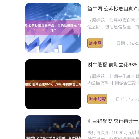
益牛网 公募抄底自家产
（原标题：公募抄底自家产
位之际，包括建信基金、方
益牛网
日期：12-2
财牛股配 前期去化86
（原标题：前期去化86%
内公园万科·中興傲舍三期即将
财牛股配
日期：12-2
汇巨福配资 央行再开
央行再度开出1000万元以
信息显示，北京银行因涉反