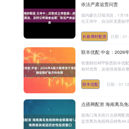
依法严肃追责问责
据内蒙古日报消息，1月1
任王伟中，自治区党委副书
长春博时配资
日期：01-
联丰优配 中金：202
智通财经APP获悉联丰优
相对优势，这使得港股在整
联丰优配
日期：01-1
点搭网配资 海南离岛免
据海口海关统计点搭网配资
监管离岛免税商品销售44.2万