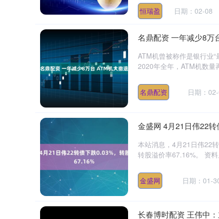
恒瑞盈
日期：02-08
名鼎配资 一年减少8万台
ATM机曾被称作是银行业
2020年全年，ATM机数量
深证成指
14311.01
.68
1.02%
200.89
1
名鼎配资
日期：02-
金盛网 4月21日伟22转
本站消息，4月21日伟22转债
转股溢价率67.16%。 资料
金盛网
日期：01-3
长春博时配资 王伟中