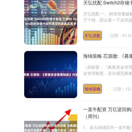
天弘忧配 Switch2存
天弘忧配 一、精准容量破
于个例，那么看一下这些游戏
天弘优配
日期：01-0
海纳策略 芯源微: 《
（原标题：《募集资金管理
金管理制度，旨在规范募集
海纳策略
日期：12-
一直牛配资 万亿逆回购
（周刊）
1、多头情绪回升一直牛配