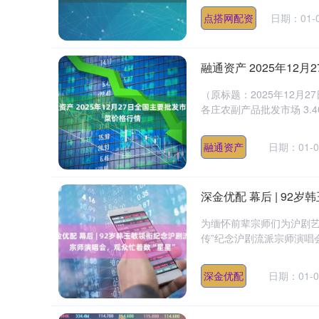
点搭网配资
日期：01-
融通资产 2025年12
（原标题：2025年12月
各庄农副产品批发市场 3.4
融通资产
日期：01-0
深金优配 幕后 | 9
为缅怀前辈宗师们为沪剧艺
传”纪念沪剧流派宗师演唱会
深金优配
日期：01-0