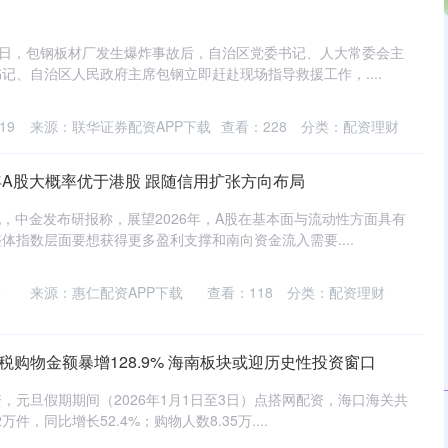
8日，包钢板材厂发生爆炸事故后，自治区党委书记、人大常委会主
记、自治区人民政府主席包钢立即赶赴现场指导救援工作，....
19
来源：联华证券配资APP下载
查看：
228
分类：
配资理财
6年A股大概率优于港股 跟随信用扩张方向布局
配，中金发布研报称，展望2026年，A股在基本面与流动性方面具有
体指数层面要想获得更多盈利支撑和南向资金流入需要....
2
来源：惠仁配资APP下载
查看：
118
分类：
配资理财
税购物金额暴增128.9% 海南板块或迎历史性投资窗口
，元旦假期期间（2026年1月1日至3日）点搭网配资，海口海关共
件，同比增长52.4%；购物人数8.35万....