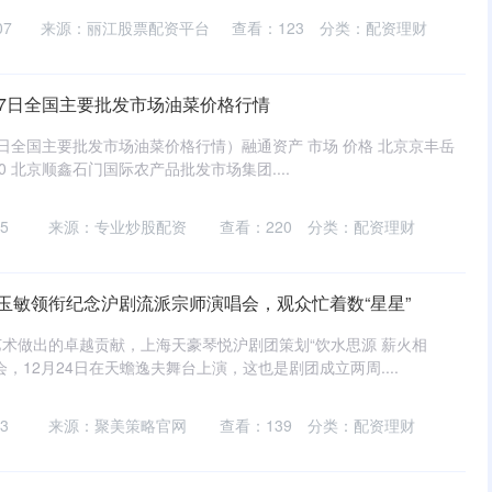
07
来源：丽江股票配资平台
查看：
123
分类：
配资理财
月27日全国主要批发市场油菜价格行情
27日全国主要批发市场油菜价格行情）融通资产 市场 价格 北京京丰岳
0 北京顺鑫石门国际农产品批发市场集团....
5
来源：专业炒股配资
查看：
220
分类：
配资理财
2岁韩玉敏领衔纪念沪剧流派宗师演唱会，观众忙着数“星星”
术做出的卓越贡献，上海天豪琴悦沪剧团策划“饮水思源 薪火相
，12月24日在天蟾逸夫舞台上演，这也是剧团成立两周....
3
来源：聚美策略官网
查看：
139
分类：
配资理财