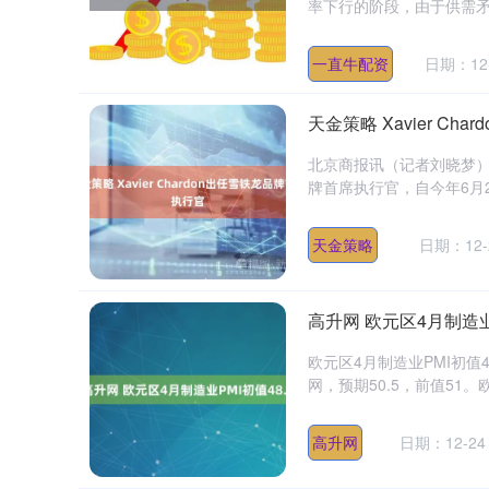
率下行的阶段，由于供需矛
一直牛配资
日期：12
天金策略 Xavier C
北京商报讯（记者刘晓梦）5月1
牌首席执行官，自今年6月2日起
天金策略
日期：12-
高升网 欧元区4月制造业P
欧元区4月制造业PMI初值48
网，预期50.5，前值51。欧元
高升网
日期：12-24