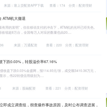
来源：塞上贷配资APP下载
查看：
174
分类：
配资理财
 ATM机大撤退
“最有用的发明”，但在移动支付的冲击下，ATM机的光环已经失色。
再收缩超8万台，全国每万人对应的数量也由20....
沪深300
4694.44
.42%
43.13
0.93%
06
来源：万通配资
查看：
220
分类：
配资理财
债下跌0.03%，转股溢价率67.16%
收盘下跌0.03%金盛网，报114.93元/张，成交额3410.36万元，
显示，伟22转债信用级别为....
0
来源：股融配资
查看：
221
分类：
配资理财
：立即成立调查组，彻查爆炸事故原因，及时公布调查进展，