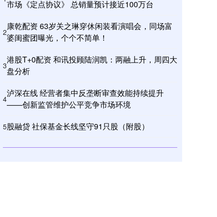
市场《定点协议》 总销量预计接近100万台
康乾配资 63岁关之琳穿休闲装看演唱会，同场富
2
婆闺蜜团曝光，个个不简单！
港股T+0配资 和讯投顾陆润凯：两融上升，周四大
3
盘分析
泸深在线 经营者集中反垄断审查效能持续提升
4
——创新监管维护公平竞争市场环境
股融贷 社保基金长线坚守91只股（附股）
5