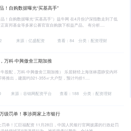
品！自购数据曝光“买基高手”
品！自购数据曝光“买基高手”）益牛网 在4月份沪深指数走到了低
正富邦基金等多家公募官宣自购旗下权益产品。 有分析....
2
来源：亿盛配资
查看：
84
分类：
配资理财
%，万科·中興傲舍三期加推
财牛股配，万科·中興傲舍三期加推） 乐居财经上海张林霞静安内环
推出，建面约321-355㎡大户型，预计均价1....
0
来源：谷锦网配资平台
查看：
188
分类：
配资理财
千万级罚单！事涉两家上市银行
上罚单！汇巨福配资 11月28日，中国人民银行官网披露的行政处罚
洗钱领域等9项违规行为，被监管予以警告，合计被....