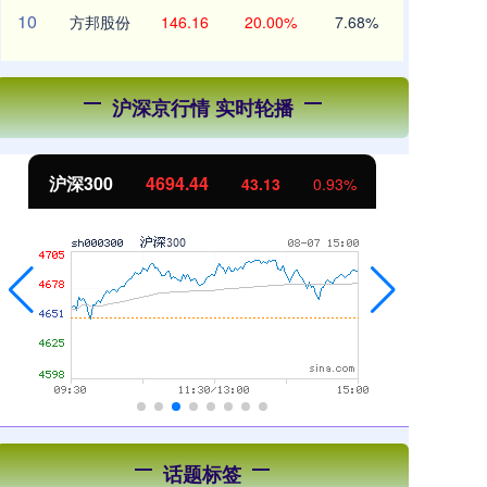
10
方邦股份
146.16
20.00%
7.68%
沪深京行情 实时轮播
北证50
1134.24
创
11.37
1.01%
话题标签