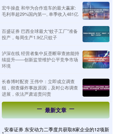
宏牛操盘 和华为合作造车的最大赢家:
毛利率超29%国内第一, 单季收入481亿
百盛证券 巴西全球最大“蚊子工厂”准备
投产，每周生产1.9亿只蚊子
泸深在线 经营者集中反垄断审查效能持
续提升——创新监管维护公平竞争市场
环境
长春博时配资 王伟中：立即成立调查
组，彻查爆炸事故原因，及时公布调查
进展，依法严肃追责问责
最新文章
安泰证券 东安动力二季度共获取8家企业的12项新
1