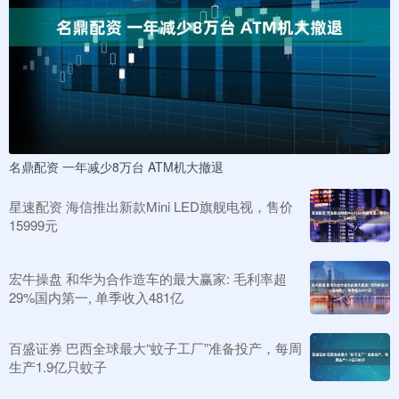
名鼎配资 一年减少8万台 ATM机大撤退
星速配资 海信推出新款Mini LED旗舰电视，售价
15999元
宏牛操盘 和华为合作造车的最大赢家: 毛利率超
29%国内第一, 单季收入481亿
百盛证券 巴西全球最大“蚊子工厂”准备投产，每周
生产1.9亿只蚊子