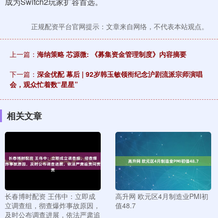
成为Switch2玩家扩容首选。
正规配资平台官网提示：文章来自网络，不代表本站观点。
上一篇：
海纳策略 芯源微: 《募集资金管理制度》内容摘要
下一篇：
深金优配 幕后 | 92岁韩玉敏领衔纪念沪剧流派宗师演唱
会，观众忙着数“星星”
相关文章
长春博时配资 王伟中：立即成
高升网 欧元区4月制造业PMI初
立调查组，彻查爆炸事故原因，
值48.7
及时公布调查进展，依法严肃追