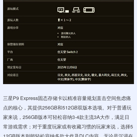
三星P9 Express固态存储卡以精准容量规划直击空间焦虑痛
点的核心，其提供256GB和512GB双版本选项。对于普通玩
家来说，256GB版本可轻松容纳3-4款主流3A大作，满足日
常游戏需求；对于重度玩家或有收藏习惯的玩家来说，选择5
12GB版本则能轻松容纳多款大作及DLC内容，无论是沉浸在