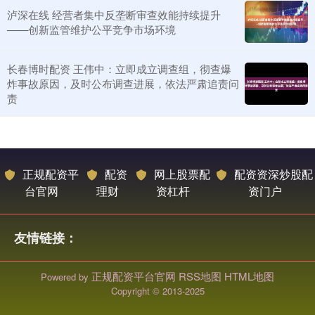
泸深在线 经营者集中反垄断审查效能持续提升
——创新监管维护公平竞争市场环境
长春博时配资 王伟中：立即成立调查组，彻查爆
炸事故原因，及时公布调查进展，依法严肃追责问
责
正规配资平
配资
网上股票配
配资资深炒股配
台官网
理财
资杠杆
资门户
友情链接：
正规配资平台官网
RSS地图
HTML地图
Powered by
Copyright
© 2013-2025