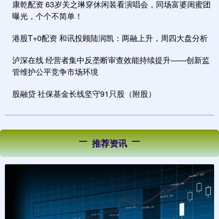
康乾配资 63岁关之琳穿休闲装看演唱会，同场富婆闺蜜团
曝光，个个不简单！
港股T+0配资 和讯投顾陆润凯：两融上升，周四大盘分析
泸深在线 经营者集中反垄断审查效能持续提升——创新监
管维护公平竞争市场环境
股融贷 社保基金长线坚守91只股（附股）
推荐资讯