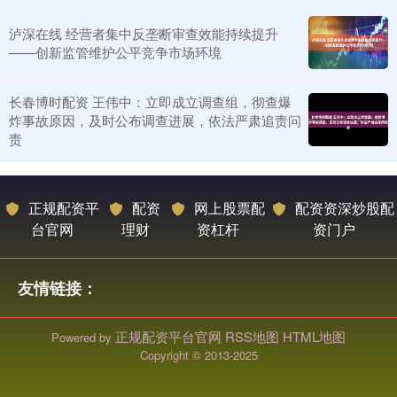
泸深在线 经营者集中反垄断审查效能持续提升
——创新监管维护公平竞争市场环境
长春博时配资 王伟中：立即成立调查组，彻查爆
炸事故原因，及时公布调查进展，依法严肃追责问
责
正规配资平
配资
网上股票配
配资资深炒股配
台官网
理财
资杠杆
资门户
友情链接：
正规配资平台官网
RSS地图
HTML地图
Powered by
Copyright
© 2013-2025