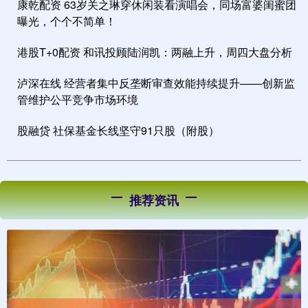
康乾配资 63岁关之琳穿休闲装看演唱会，同场富婆闺蜜团
曝光，个个不简单！
港股T+0配资 和讯投顾陆润凯：两融上升，周四大盘分析
泸深在线 经营者集中反垄断审查效能持续提升——创新监
管维护公平竞争市场环境
股融贷 社保基金长线坚守91只股（附股）
推荐资讯