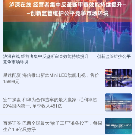
泸深在线 经营者集中反垄断审查效能持续提升——创新监管维护公平
竞争市场环境
星速配资 海信推出新款Mini LED旗舰电视，售价
15999元
宏牛操盘 和华为合作造车的最大赢家: 毛利率超
29%国内第一, 单季收入481亿
百盛证券 巴西全球最大“蚊子工厂”准备投产，每周
生产1.9亿只蚊子