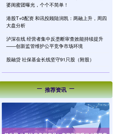
婆闺蜜团曝光，个个不简单！
港股T+0配资 和讯投顾陆润凯：两融上升，周四
大盘分析
泸深在线 经营者集中反垄断审查效能持续提升
——创新监管维护公平竞争市场环境
股融贷 社保基金长线坚守91只股（附股）
推荐资讯