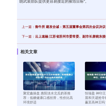
朗武装部队提供更容易接近的摧毁目标”。
上一篇：
衡牛所 建发合诚：第五届董事会第四次会议决议
下一篇：
云上速融 江苏省苏州市委常委、副市长唐晓东接
相关文章
聚宏鑫操盘 惠阳淡水北瓜奶茶推
恒瑞盈 神印
荐：低糖健康口感丝滑，性价比高
晨和天谴抢夺
环境舒适
赢至高神王吗