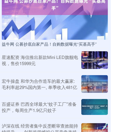
益牛网 公募抄底自家产品！自购数据曝光“买基高手”
星速配资 海信推出新款Mini LED旗舰电
视，售价15999元
宏牛操盘 和华为合作造车的最大赢家:
毛利率超29%国内第一, 单季收入481亿
百盛证券 巴西全球最大“蚊子工厂”准备
投产，每周生产1.9亿只蚊子
泸深在线 经营者集中反垄断审查效能持
续提升——创新监管维护公平竞争市场