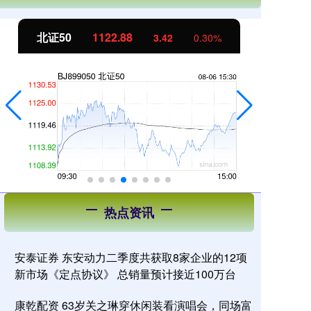
北证50
1122.88
创
3.42
0.30%
热点资讯
安泰证券 东安动力二季度共获取8家企业的12项
新市场《定点协议》 总销量预计接近100万台
康乾配资 63岁关之琳穿休闲装看演唱会，同场富