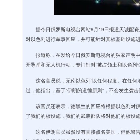
深证成指
14110.12
.92
0.57%
-34.08
-0
据今日俄罗斯电视台网站6月19日报道天诚配资
对以色列进行军事回应，并可能针对其核基础设施
报道称，在发给今日俄罗斯电视台的独家声明中
开导弹和无人机行动，专门针对“被占领土和以色列驻
这名官员说，无论以色列“以任何程度、在任何地
过，他指出，基于“伊朗的道德原则”，不会发生袭
该官员还表示，德黑兰的回应将根据以色列对伊朗
了我们的核设施，我们的武装部队将对他们的核设施
这名伊朗官员虽然没有直接点名美国，但他警告说