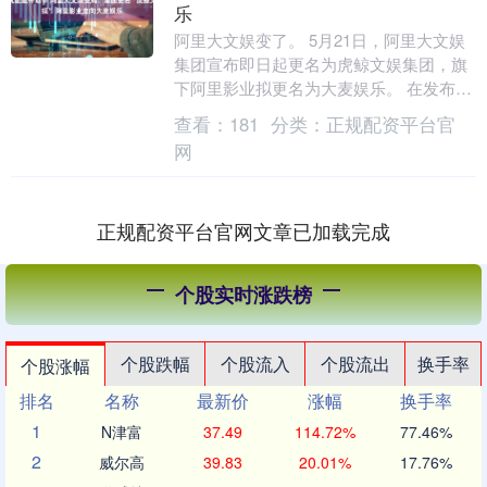
乐
阿里大文娱变了。 5月21日，阿里大文娱
集团宣布即日起更名为虎鲸文娱集团，旗
下阿里影业拟更名为大麦娱乐。 在发布会
上，优酷首席运营官、阿里鱼总裁吴倩甚
查看：
181
分类：
正规配资平台官
至将此种变....
网
正规配资平台官网文章已加载完成
个股实时涨跌榜
个股跌幅
个股流入
个股流出
换手率
个股涨幅
排名
名称
最新价
涨幅
换手率
1
N津富
37.49
114.72%
77.46%
2
威尔高
39.83
20.01%
17.76%