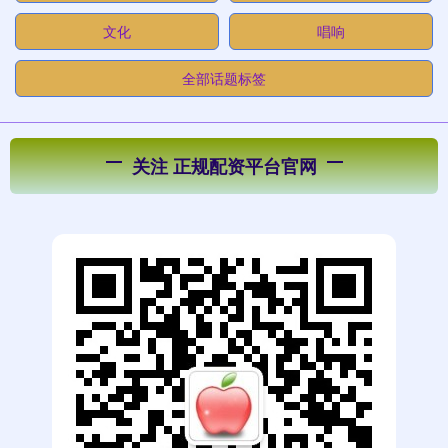
文化
唱响
全部话题标签
关注 正规配资平台官网