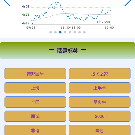
话题标签
德邦国际
股民之家
上海
上半年
全国
星火牛
面试
2026
非遗
降息