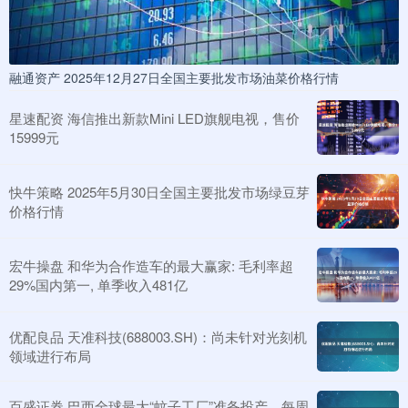
融通资产 2025年12月27日全国主要批发市场油菜价格行情
星速配资 海信推出新款Mini LED旗舰电视，售价
15999元
快牛策略 2025年5月30日全国主要批发市场绿豆芽
价格行情
宏牛操盘 和华为合作造车的最大赢家: 毛利率超
29%国内第一, 单季收入481亿
优配良品 天准科技(688003.SH)：尚未针对光刻机
领域进行布局
百盛证券 巴西全球最大“蚊子工厂”准备投产，每周