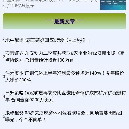
生产1.9亿只蚊子
最新文章
米牛配资 “霸王茶姬回应0元购”冲上热搜！
1
安泰证券 东安动力二季度共获取8家企业的12项新市场《定
2
点协议》 总销量预计接近100万台
佳禾资本 广钢气体上半年净利最多预增近140%！今年股价
3
大涨超200%
日升策略 铜冠矿建再获赞比亚谦比希铜矿东南矿采矿掘进订
4
单 合同金额9200万美元
康乾配资 63岁关之琳穿休闲装看演唱会，同场富婆闺蜜团
5
曝光，个个不简单！