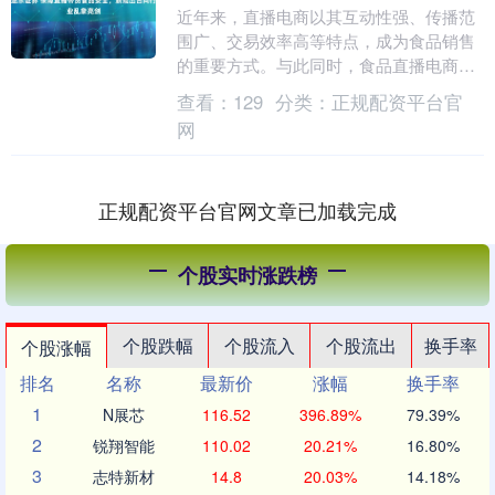
近年来，直播电商以其互动性强、传播范
围广、交易效率高等特点，成为食品销售
的重要方式。与此同时，食品直播电商领
域虚假宣传、假冒伪劣等乱象也逐渐增
查看：
129
分类：
正规配资平台官
多，如何规范这个市....
网
正规配资平台官网文章已加载完成
个股实时涨跌榜
个股跌幅
个股流入
个股流出
换手率
个股涨幅
排名
名称
最新价
涨幅
换手率
1
N展芯
116.52
396.89%
79.39%
2
锐翔智能
110.02
20.21%
16.80%
3
志特新材
14.8
20.03%
14.18%