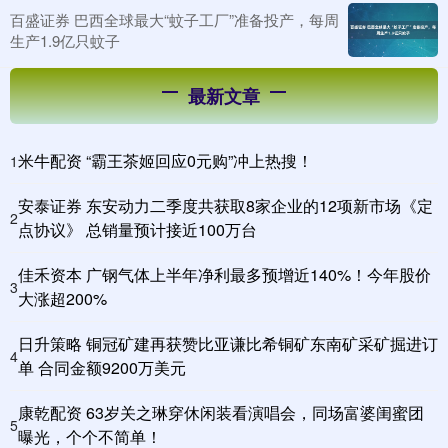
百盛证券 巴西全球最大“蚊子工厂”准备投产，每周
生产1.9亿只蚊子
最新文章
米牛配资 “霸王茶姬回应0元购”冲上热搜！
1
安泰证券 东安动力二季度共获取8家企业的12项新市场《定
2
点协议》 总销量预计接近100万台
佳禾资本 广钢气体上半年净利最多预增近140%！今年股价
3
大涨超200%
日升策略 铜冠矿建再获赞比亚谦比希铜矿东南矿采矿掘进订
4
单 合同金额9200万美元
康乾配资 63岁关之琳穿休闲装看演唱会，同场富婆闺蜜团
5
曝光，个个不简单！