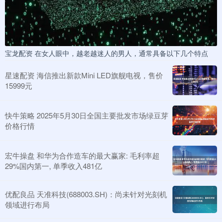
宝龙配资 在女人眼中，越老越迷人的男人，通常具备以下几个特点
星速配资 海信推出新款Mini LED旗舰电视，售价
15999元
快牛策略 2025年5月30日全国主要批发市场绿豆芽
价格行情
宏牛操盘 和华为合作造车的最大赢家: 毛利率超
29%国内第一, 单季收入481亿
优配良品 天准科技(688003.SH)：尚未针对光刻机
领域进行布局