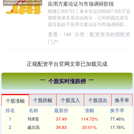
应用方案论证与市场调研阶段
格隆汇8月7日丨泰永长征(002927.SZ)于近
期投资者关系活动表示，公司的固态变压
器目前处于应用方案论证与市场调研阶
段，移相变压器在研发样机阶段。固态变
查看：
146
分类：
配资资深炒股配资
压器....
门户
正规配资平台官网文章已加载完成
个股实时涨跌榜
个股跌幅
个股流入
个股流出
换手率
个股涨幅
排名
名称
最新价
涨幅
换手率
1
N津富
37.49
114.72%
77.46%
2
威尔高
39.83
20.01%
17.76%