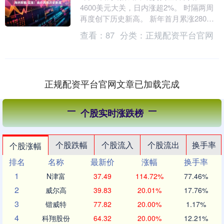
4600美元大关，日内涨超2%。 时隔两周
再度创下历史新高。 新年首月累涨280美
元。截至发稿，报4590.663美元/盎司....
查看：
87
分类：
正规配资平台官网
正规配资平台官网文章已加载完成
个股实时涨跌榜
个股跌幅
个股流入
个股流出
换手率
个股涨幅
排名
名称
最新价
涨幅
换手率
1
N津富
37.49
114.72%
77.46%
2
威尔高
39.83
20.01%
17.76%
3
锴威特
77.82
20.00%
1.17%
4
科翔股份
64.32
20.00%
12.21%