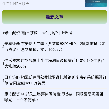
生产1.9亿只蚊子
最新文章
米牛配资 “霸王茶姬回应0元购”冲上热搜！
1
安泰证券 东安动力二季度共获取8家企业的12项新市场《定
2
点协议》 总销量预计接近100万台
佳禾资本 广钢气体上半年净利最多预增近140%！今年股价
3
大涨超200%
日升策略 铜冠矿建再获赞比亚谦比希铜矿东南矿采矿掘进订
4
单 合同金额9200万美元
康乾配资 63岁关之琳穿休闲装看演唱会，同场富婆闺蜜团
5
曝光，个个不简单！