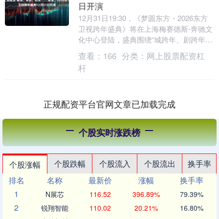
日开演
12月31日19:30，《梦圆东方・2026东方
卫视跨年盛典》将在上海梅赛德斯-奔驰文
化中心登陆，盛典围绕“城跨年、剧跨年、
潮跨年”三大核心，集结肖战、黄渤、靳....
查看：
166
分类：
网上股票配资杠
杆
正规配资平台官网文章已加载完成
个股实时涨跌榜
个股跌幅
个股流入
个股流出
换手率
个股涨幅
排名
名称
最新价
涨幅
换手率
1
N展芯
116.52
396.89%
79.39%
2
锐翔智能
110.02
20.21%
16.80%