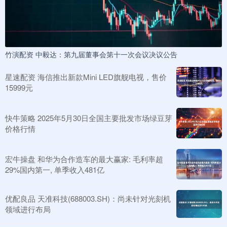
竹演配资 中毅达：第九届董事会第十一次会议决议公告
星速配资 海信推出新款Mini LED旗舰电视，售价
15999元
快牛策略 2025年5月30日全国主要批发市场绿豆芽
价格行情
宏牛操盘 和华为合作造车的最大赢家: 毛利率超
29%国内第一, 单季收入481亿
优配良品 天准科技(688003.SH)：尚未针对光刻机
领域进行布局