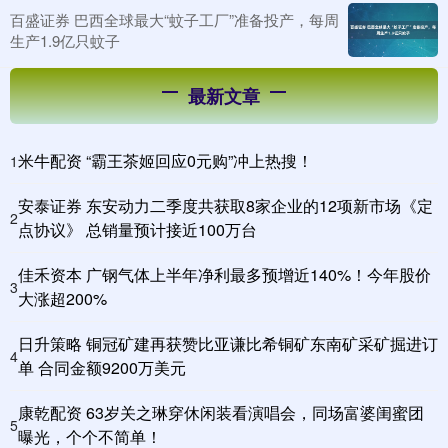
百盛证券 巴西全球最大“蚊子工厂”准备投产，每周
生产1.9亿只蚊子
最新文章
米牛配资 “霸王茶姬回应0元购”冲上热搜！
1
安泰证券 东安动力二季度共获取8家企业的12项新市场《定
2
点协议》 总销量预计接近100万台
佳禾资本 广钢气体上半年净利最多预增近140%！今年股价
3
大涨超200%
日升策略 铜冠矿建再获赞比亚谦比希铜矿东南矿采矿掘进订
4
单 合同金额9200万美元
康乾配资 63岁关之琳穿休闲装看演唱会，同场富婆闺蜜团
5
曝光，个个不简单！