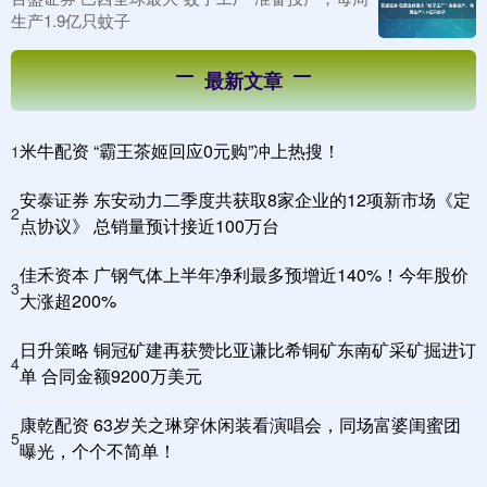
生产1.9亿只蚊子
最新文章
米牛配资 “霸王茶姬回应0元购”冲上热搜！
1
安泰证券 东安动力二季度共获取8家企业的12项新市场《定
2
点协议》 总销量预计接近100万台
佳禾资本 广钢气体上半年净利最多预增近140%！今年股价
3
大涨超200%
日升策略 铜冠矿建再获赞比亚谦比希铜矿东南矿采矿掘进订
4
单 合同金额9200万美元
康乾配资 63岁关之琳穿休闲装看演唱会，同场富婆闺蜜团
5
曝光，个个不简单！