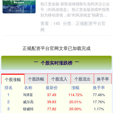
热江赏金版-获取游戏领取礼包码关注公众
号（剑风游戏盒） 热江赏金版游戏申报类
别为移动游戏，由“剑风游戏盒”独家负责
游戏宣传、攻略资讯分享及礼包码发放。
查看：
145
分类：
正规配资平台官
更多精彩资....
网
正规配资平台官网文章已加载完成
个股实时涨跌榜
个股跌幅
个股流入
个股流出
换手率
个股涨幅
排名
名称
最新价
涨幅
换手率
1
N津富
37.49
114.72%
77.46%
2
威尔高
39.83
20.01%
17.76%
3
锴威特
77.82
20.00%
1.17%