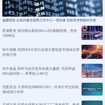
盛鹏智投 以色列袭击德黑兰市中心一居民楼 目标系伊朗核科学家
星速配资 海信推出新款Mini LED旗舰电视，售价
15999元
快牛策略 2025年5月30日全国主要批发市场绿豆芽
价格行情
宏牛操盘 和华为合作造车的最大赢家: 毛利率超
29%国内第一, 单季收入481亿
优配良品 天准科技(688003.SH)：尚未针对光刻机
领域进行布局
百盛证券 巴西全球最大“蚊子工厂”准备投产，每周