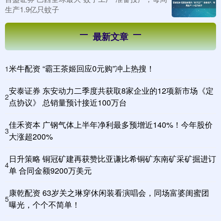
生产1.9亿只蚊子
最新文章
米牛配资 “霸王茶姬回应0元购”冲上热搜！
1
安泰证券 东安动力二季度共获取8家企业的12项新市场《定
2
点协议》 总销量预计接近100万台
佳禾资本 广钢气体上半年净利最多预增近140%！今年股价
3
大涨超200%
日升策略 铜冠矿建再获赞比亚谦比希铜矿东南矿采矿掘进订
4
单 合同金额9200万美元
康乾配资 63岁关之琳穿休闲装看演唱会，同场富婆闺蜜团
5
曝光，个个不简单！