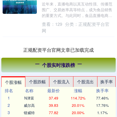
近年来，直播电商以其互动性强、传播范
围广、交易效率高等特点，成为食品销售
的重要方式。与此同时，食品直播电商领
域虚假宣传、假冒伪劣等乱象也逐渐增
查看：
129
分类：
正规配资平台官
多，如何规范这个市....
网
正规配资平台官网文章已加载完成
个股实时涨跌榜
个股跌幅
个股流入
个股流出
换手率
个股涨幅
排名
名称
最新价
涨幅
换手率
1
N津富
37.49
114.72%
77.46%
2
威尔高
39.83
20.01%
17.76%
3
锴威特
77.82
20.00%
1.17%