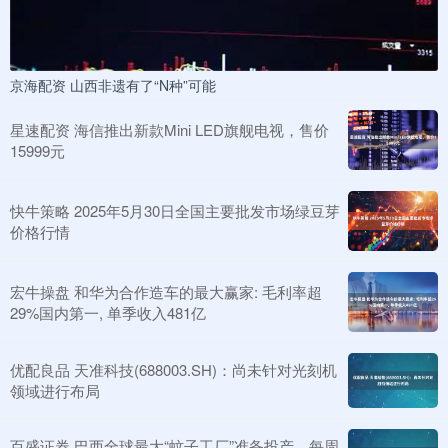
京海配资 山西非遗有了“N种”可能
星速配资 海信推出新款Mini LED旗舰电视，售价
15999元
快牛策略 2025年5月30日全国主要批发市场绿豆芽
价格行情
宏牛操盘 和华为合作造车的最大赢家: 毛利率超
29%国内第一, 单季收入481亿
优配良品 天准科技(688003.SH)：尚未针对光刻机
领域进行布局
百盛证券 巴西全球最大“蚊子工厂”准备投产，每周