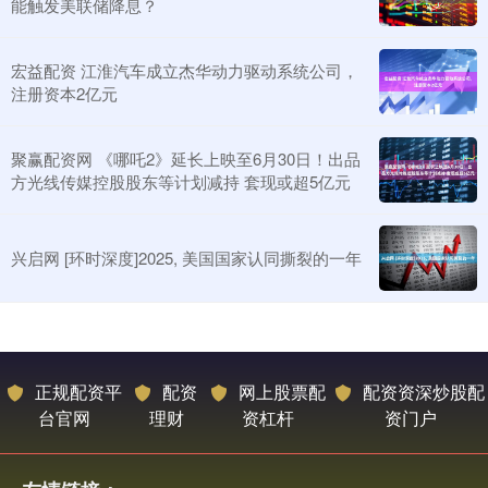
能触发美联储降息？
宏益配资 江淮汽车成立杰华动力驱动系统公司，
注册资本2亿元
聚赢配资网 《哪吒2》延长上映至6月30日！出品
方光线传媒控股股东等计划减持 套现或超5亿元
兴启网 [环时深度]2025, 美国国家认同撕裂的一年
正规配资平
配资
网上股票配
配资资深炒股配
台官网
理财
资杠杆
资门户