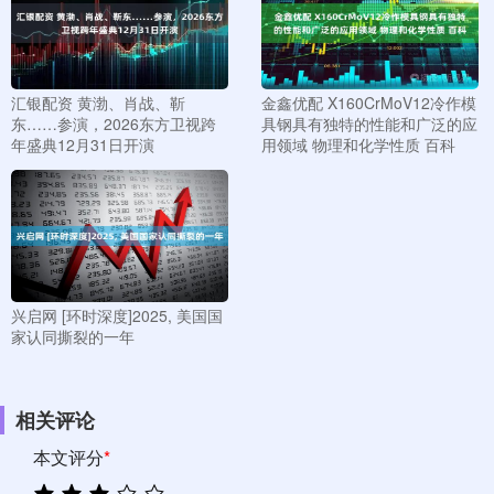
汇银配资 黄渤、肖战、靳
金鑫优配 X160CrMoV12冷作模
东……参演，2026东方卫视跨
具钢具有独特的性能和广泛的应
年盛典12月31日开演
用领域 物理和化学性质 百科
兴启网 [环时深度]2025, 美国国
家认同撕裂的一年
相关评论
本文评分
*