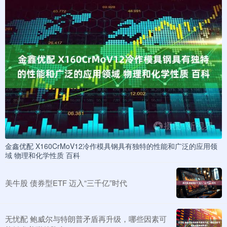
金鑫优配 X160CrMoV12冷作模具钢具有独特的性能和广泛的应用领
域 物理和化学性质 百科
美牛股 债券型ETF 迈入“三千亿”时代
无忧配 鲍威尔与特朗普矛盾再升级，哪些因素可