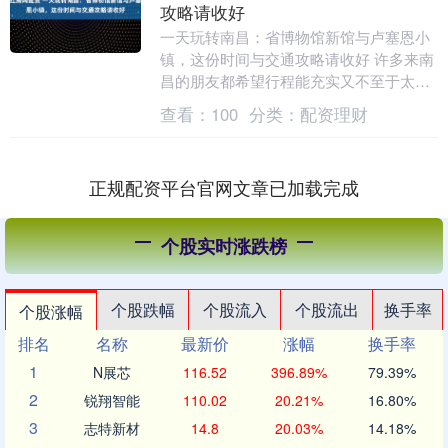
攻略请收好
一天玩转南昌：省博物馆新馆与卢塞恩小
镇，这份时间与交通攻略请收好 许多来南
昌的朋友都希望行程能充实又不至于太
赶，尤其想兼顾文化深度与出片效果。您
查看：
100
分类：
配资理财
规划的“上午省博....
正规配资平台官网文章已加载完成
个股实时涨跌榜
个股跌幅
个股流入
个股流出
换手率
个股涨幅
排名
名称
最新价
涨幅
换手率
1
N展芯
116.52
396.89%
79.39%
2
锐翔智能
110.02
20.21%
16.80%
3
志特新材
14.8
20.03%
14.18%