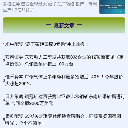
百盛证券 巴西全球最大“蚊子工厂”准备投产，每周
生产1.9亿只蚊子
最新文章
米牛配资 “霸王茶姬回应0元购”冲上热搜！
1
安泰证券 东安动力二季度共获取8家企业的12项新市场《定
2
点协议》 总销量预计接近100万台
佳禾资本 广钢气体上半年净利最多预增近140%！今年股价
3
大涨超200%
日升策略 铜冠矿建再获赞比亚谦比希铜矿东南矿采矿掘进订
4
单 合同金额9200万美元
康乾配资 63岁关之琳穿休闲装看演唱会，同场富婆闺蜜团
5
曝光，个个不简单！