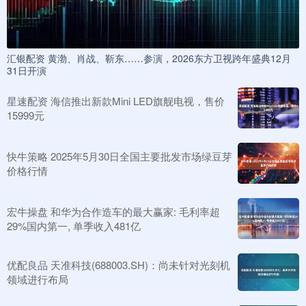
汇银配资 黄渤、肖战、靳东……参演，2026东方卫视跨年盛典12月
31日开演
星速配资 海信推出新款Mini LED旗舰电视，售价
15999元
快牛策略 2025年5月30日全国主要批发市场绿豆芽
价格行情
宏牛操盘 和华为合作造车的最大赢家: 毛利率超
29%国内第一, 单季收入481亿
优配良品 天准科技(688003.SH)：尚未针对光刻机
领域进行布局