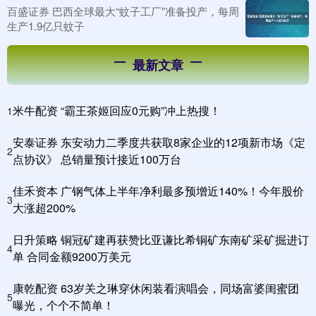
百盛证券 巴西全球最大“蚊子工厂”准备投产，每周
生产1.9亿只蚊子
最新文章
米牛配资 “霸王茶姬回应0元购”冲上热搜！
1
安泰证券 东安动力二季度共获取8家企业的12项新市场《定
2
点协议》 总销量预计接近100万台
佳禾资本 广钢气体上半年净利最多预增近140%！今年股价
3
大涨超200%
日升策略 铜冠矿建再获赞比亚谦比希铜矿东南矿采矿掘进订
4
单 合同金额9200万美元
康乾配资 63岁关之琳穿休闲装看演唱会，同场富婆闺蜜团
5
曝光，个个不简单！