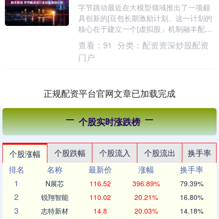
字节跳动最近在大模型领域推出了一项颇
具创新的[豆包长期激励计划。这一计划的
核心在于建立一个[虚拟股」机制融丰配
资，旨在通过授予员工豆包股和类似字节
查看：
91
分类：
配资资深炒股配资
期权的回购机制....
门户
正规配资平台官网文章已加载完成
个股实时涨跌榜
个股跌幅
个股流入
个股流出
换手率
个股涨幅
排名
名称
最新价
涨幅
换手率
1
N展芯
116.52
396.89%
79.39%
2
锐翔智能
110.02
20.21%
16.80%
3
志特新材
14.8
20.03%
14.18%