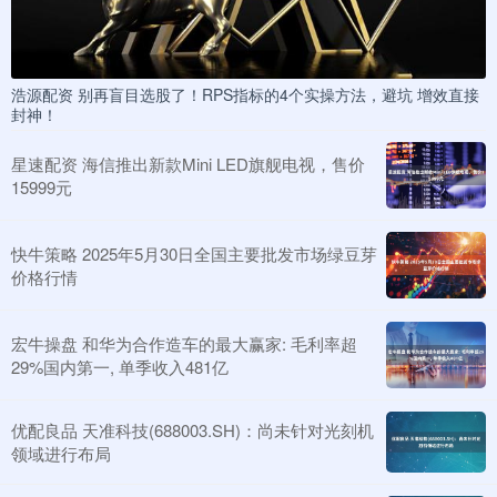
浩源配资 别再盲目选股了！RPS指标的4个实操方法，避坑 增效直接
封神！
星速配资 海信推出新款Mini LED旗舰电视，售价
15999元
快牛策略 2025年5月30日全国主要批发市场绿豆芽
价格行情
宏牛操盘 和华为合作造车的最大赢家: 毛利率超
29%国内第一, 单季收入481亿
优配良品 天准科技(688003.SH)：尚未针对光刻机
领域进行布局