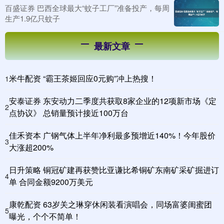
百盛证券 巴西全球最大“蚊子工厂”准备投产，每周
生产1.9亿只蚊子
最新文章
米牛配资 “霸王茶姬回应0元购”冲上热搜！
1
安泰证券 东安动力二季度共获取8家企业的12项新市场《定
2
点协议》 总销量预计接近100万台
佳禾资本 广钢气体上半年净利最多预增近140%！今年股价
3
大涨超200%
日升策略 铜冠矿建再获赞比亚谦比希铜矿东南矿采矿掘进订
4
单 合同金额9200万美元
康乾配资 63岁关之琳穿休闲装看演唱会，同场富婆闺蜜团
5
曝光，个个不简单！