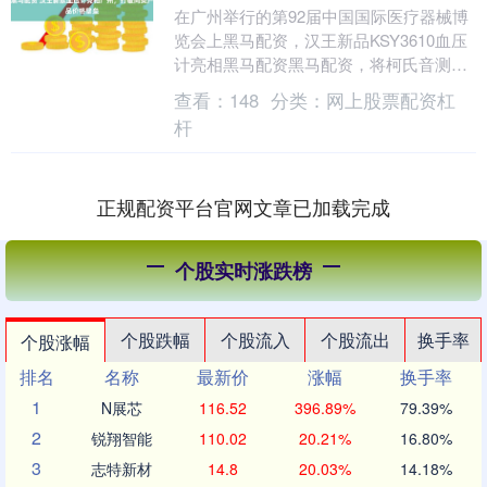
在广州举行的第92届中国国际医疗器械博
览会上黑马配资，汉王新品KSY3610血压
计亮相黑马配资黑马配资，将柯氏音测量
技术与房颤筛查功能结合。 据悉，
查看：
148
分类：
网上股票配资杠
KSY361....
杆
正规配资平台官网文章已加载完成
个股实时涨跌榜
个股跌幅
个股流入
个股流出
换手率
个股涨幅
排名
名称
最新价
涨幅
换手率
1
N展芯
116.52
396.89%
79.39%
2
锐翔智能
110.02
20.21%
16.80%
3
志特新材
14.8
20.03%
14.18%