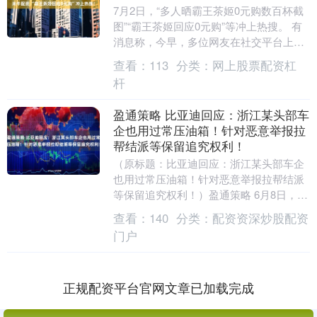
7月2日，“多人晒霸王茶姬0元购数百杯截
图”“霸王茶姬回应0元购”等冲上热搜。 有
消息称，今早，多位网友在社交平台上发
帖称，霸王茶姬武汉多家门店凌晨出现0元
查看：
113
分类：
网上股票配资杠
购，....
杆
盈通策略 比亚迪回应：浙江某头部车
企也用过常压油箱！针对恶意举报拉
帮结派等保留追究权利！
（原标题：比亚迪回应：浙江某头部车企
也用过常压油箱！针对恶意举报拉帮结派
等保留追究权利！）盈通策略 6月8日，比
亚迪集团品牌及公关处总经理李云飞发文
查看：
140
分类：
配资资深炒股配资
回应"常压油....
门户
正规配资平台官网文章已加载完成