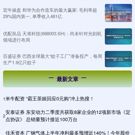
宏牛操盘 和华为合作造车的最大赢家: 毛利率超
29%国内第一, 单季收入481亿
优配良品 天准科技(688003.SH)：尚未针对光刻机
领域进行布局
百盛证券 巴西全球最大“蚊子工厂”准备投产，每周
生产1.9亿只蚊子
最新文章
米牛配资 “霸王茶姬回应0元购”冲上热搜！
1
安泰证券 东安动力二季度共获取8家企业的12项新市场《定
2
点协议》 总销量预计接近100万台
佳禾资本 广钢气体上半年净利最多预增近140%！今年股价