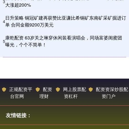
3
大涨超200%
日升策略 铜冠矿建再获赞比亚谦比希铜矿东南矿采矿掘进订
4
单 合同金额9200万美元
康乾配资 63岁关之琳穿休闲装看演唱会，同场富婆闺蜜团
5
曝光，个个不简单！
正规配资平
配资
网上股票配
配资资深炒股配
台官网
理财
资杠杆
资门户
友情链接：