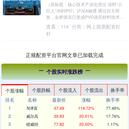
（原标题：核心技术产业化突出 涂料“小
巨人”冲刺IPO）泸深A融通 通过自主研
发，金桥德克已形成PVD涂层材料技术、
汽车内外饰涂层材料技术、UV/LED系列
查看：
114
分类：
网上股票配资杠
印刷....
杆
正规配资平台官网文章已加载完成
个股实时涨跌榜
个股跌幅
个股流入
个股流出
换手率
个股涨幅
排名
名称
最新价
涨幅
换手率
1
N津富
37.49
114.72%
77.46%
2
威尔高
39.83
20.01%
17.76%
3
锴威特
77.82
20.00%
1.17%