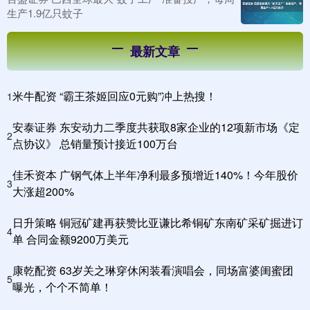
生产1.9亿只蚊子
最新文章
米牛配资 “霸王茶姬回应0元购”冲上热搜！
1
安泰证券 东安动力二季度共获取8家企业的12项新市场《定
2
点协议》 总销量预计接近100万台
佳禾资本 广钢气体上半年净利最多预增近140%！今年股价
3
大涨超200%
日升策略 铜冠矿建再获赞比亚谦比希铜矿东南矿采矿掘进订
4
单 合同金额9200万美元
康乾配资 63岁关之琳穿休闲装看演唱会，同场富婆闺蜜团
5
曝光，个个不简单！